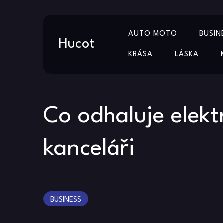
Skip
AUTO MOTO
BUSIN
to
Hucot
content
KRÁSA
LÁSKA
Co odhaluje elektr
kanceláři
BUSINESS