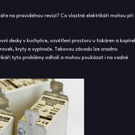
káře na pravidelnou revizi? Co vlastně elektrikáři mohou při
covní desky v kuchyňce, osvětlení prostoru u tiskáren a kopíre
árovek, kryty a vypínače. Takovou závadu lze snadno
rikáři tyto problémy odhalí a mohou poukázat i na vadné