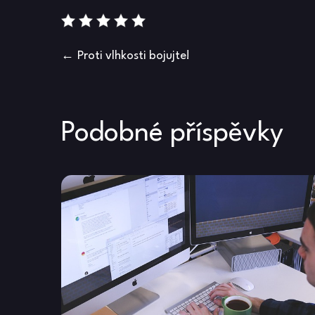
Navigace
Proti vlhkosti bojujte!
pro
příspěvek
Podobné příspěvky