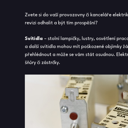
Zvete si do vaší provozovny či kanceláře elektri
revizi odhalit a být tím prospěšní?
Svítidla
– stolní lampičky, lustry, osvětlení pra
a další svítidla mohou mít poškozené objímky ž
přehlédnout a může se vám stát osudnou. Elekt
šňůry či zástrčky.