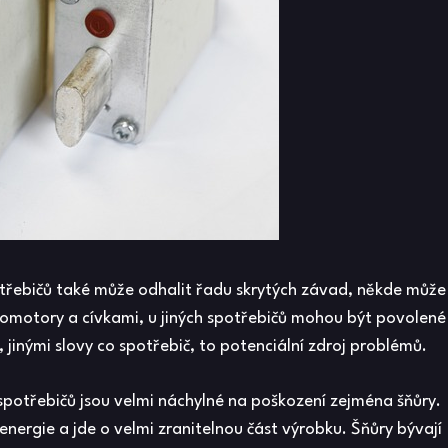
potřebičů také může odhalit řadu skrytých závad, někde může
tromotory a cívkami, u jiných spotřebičů mohou být povolené
 jinými slovy co spotřebič, to potenciální zdroj problémů.
spotřebičů jsou velmi náchylné na poškození zejména šňůry.
energie a jde o velmi zranitelnou část výrobku. Šňůry bývají