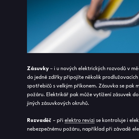
Zásuvky
– i u nových elektrických rozvodů v mě
do jedné zdířky připojíte několik prodlužovací
spotřebičů s velkým příkonem. Zásuvka se pak m
požáru. Elektrikář pak může vytížení zásuvek d
jiných zásuvkových okruhů.
Rozvaděč
– při
elektro revizi
se kontroluje i ele
nebezpečnému požáru, například při závadě elekt