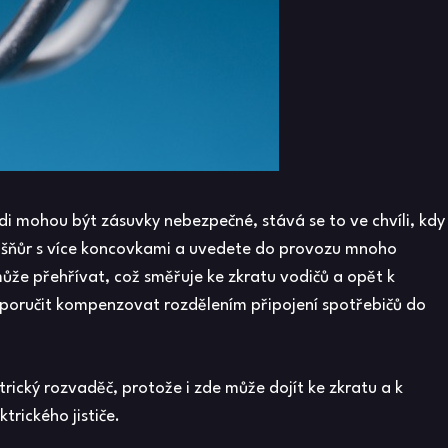
di mohou být zásuvky nebezpečné, stává se to ve chvíli, kdy
ch šňůr s více koncovkami a uvedete do provozu mnoho
ůže přehřívat, což směřuje ke zkratu vodičů a opět k
oporučit kompenzovat rozdělením připojení spotřebičů do
ktrický rozvaděč, protože i zde může dojít ke zkratu a k
rického jističe.