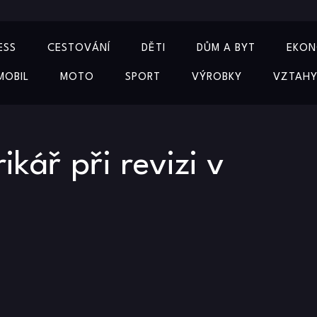
ESS
CESTOVÁNÍ
DĚTI
DŮM A BYT
EKON
MOBIL
MOTO
SPORT
VÝROBKY
VZTAH
ikář při revizi v