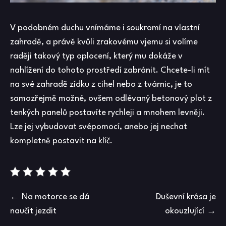
V podobném duchu vnímáme i soukromí na vlastní
zahradě, a právě kvůli zrakovému vjemu si volíme
raději takový typ oplocení, který mu dokáže v
nahlížení do tohoto prostředí zabránit.
Chcete-li mít
na své zahradě zídku z cihel nebo z tvárnic, je to
samozřejmě možné, ovšem odlévaný betonový plot z
tenkých panelů postavíte rychleji a mnohem levněji.
Lze jej vybudovat svépomocí, anebo jej nechat
kompletně postavit na klíč.
Navigace
Na motorce se dá
Duševní krása je
naučit jezdit
okouzlující
pro