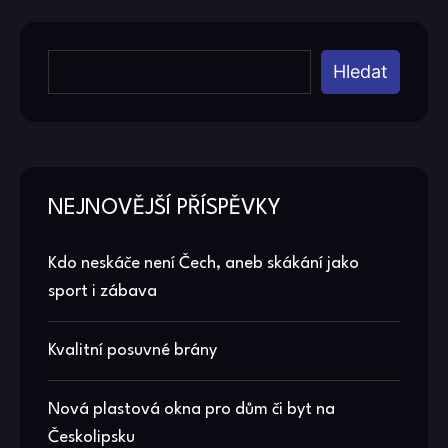
Hledat
NEJNOVĚJŠÍ PŘÍSPĚVKY
Kdo neskáče není Čech, aneb skákání jako
sport i zábava
Kvalitní posuvné brány
Nová plastová okna pro dům či byt na
Českolipsku