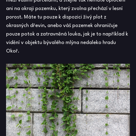
mezi vašimi parcelami, a stejně tak nemáte oplocení
ani na okraji pozemku, který zvolna přechází v lesní
porost. Máte tu pouze k dispozici živý plot z
okrasných dřevin, anebo váš pozemek ohraničuje
pouze potok a zatravněná louka, jak je to například k
vidění v objektu bývalého mlýna nedaleko hradu
Okoř.