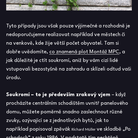
Tyto případy jsou však pouze výjimečné a rozhodně je
nedoporučujeme realizovat například ve městech či
na venkově, kde žije větší počet obyvatel. Tam si
dobře uvědomíte,
co znamená plot Montáž MPC
, a
jak důležité je ctít soukromí, aniž by vám cizí lidé
vstupovali bezostyšně na zahradu a sklízeli odtud vaši
úrodu.
Soukromí – to je především zrakový vjem
– když
procházíte centrálním schodištěm uvnitř panelového
domu, můžete poměrně snadno zaslechnout různé
zvuky, ozývající se z jednotlivých bytů, jak to
například popisoval zpěvák
ve skladbě „Po
Richard M
ü
ller
schodoch“ z roku 1986. V podstatě tím nechtěně