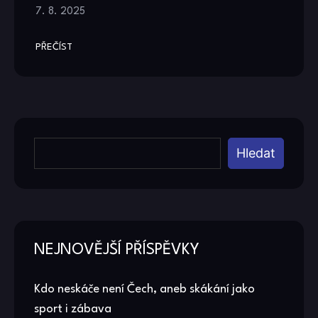
7. 8. 2025
PŘEČÍST
Hledat
NEJNOVĚJŠÍ PŘÍSPĚVKY
Kdo neskáče není Čech, aneb skákání jako
sport i zábava