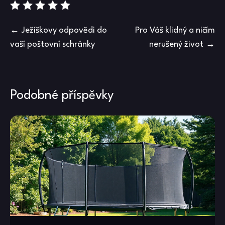
Navigace
Ježíškovy odpovědi do
Pro Váš klidný a ničím
vaší poštovní schránky
nerušený život
pro
příspěvek
Podobné příspěvky