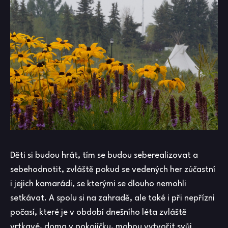
Děti si budou hrát, tím se budou seberealizovat a
sebehodnotit, zvláště pokud se vedených her zúčastní
i jejich kamarádi, se kterými se dlouho nemohli
setkávat. A spolu si na zahradě, ale také i při nepřízni
počasí, které je v období dnešního léta zvláště
vrtkavé, doma v pokojíčku, mohou vytvořit svůj