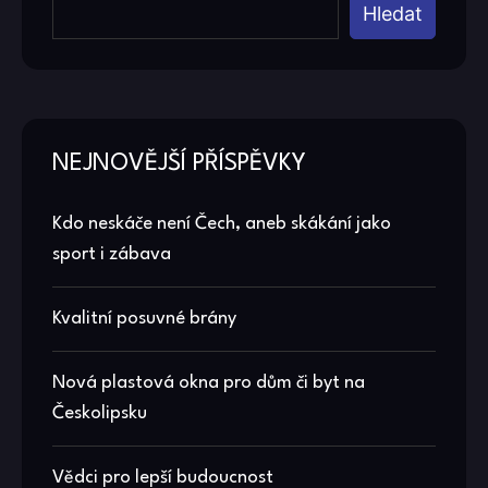
Hledat
NEJNOVĚJŠÍ PŘÍSPĚVKY
Kdo neskáče není Čech, aneb skákání jako
sport i zábava
Kvalitní posuvné brány
Nová plastová okna pro dům či byt na
Českolipsku
Vědci pro lepší budoucnost