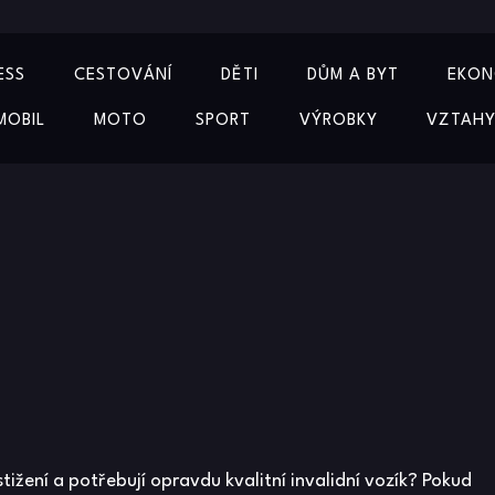
ESS
CESTOVÁNÍ
DĚTI
DŮM A BYT
EKON
MOBIL
MOTO
SPORT
VÝROBKY
VZTAH
stižení a potřebují opravdu kvalitní invalidní vozík? Pokud