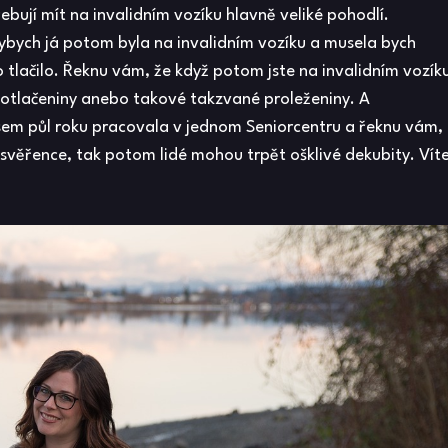
ebují mít na invalidním vozíku hlavně veliké pohodlí.
dybych já potom byla na invalidním vozíku a musela bych
tlačilo. Řeknu vám, že když potom jste na invalidním vozík
 otlačeniny anebo takové takzvané proleženiny. A
jsem půl roku pracovala v jednom Seniorcentru a řeknu vám,
 svěřence, tak potom lidé mohou trpět ošklivé dekubity. Víte