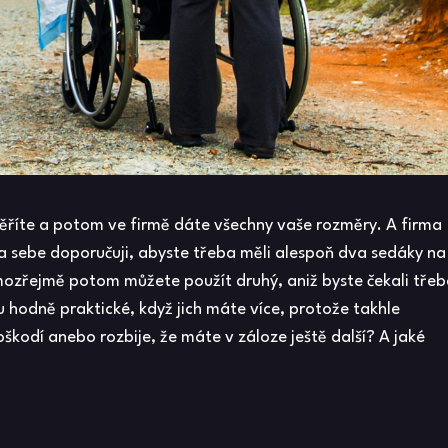
změříte a potom ve firmě dáte všechny vaše rozměry. A firma
 sebe doporučuji, abyste třeba měli alespoň dva sedáky na
amozřejmě potom můžete použít druhý, aniž byste čekali tře
u hodně praktické, když jich máte více, protože takhle
oškodí anebo rozbije, že máte v záloze ještě další? A jaké