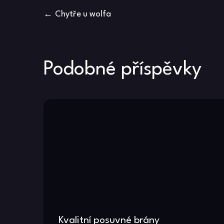
Navigace
Chytře u wolfa
pro
příspěvek
Podobné příspěvky
Kvalitní posuvné brány