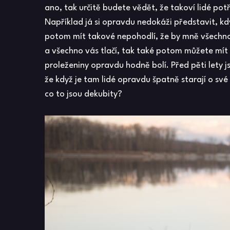
ano, tak určitě budete vědět, že takoví lidé potř
Například já si opravdu nedokáži představit, k
potom mít takové nepohodlí, že by mně všechno 
a všechno vás tlačí, tak také potom můžete mít
proleženiny opravdu hodně bolí. Před pěti lety 
že když je tam lidé opravdu špatně starají o své
co to jsou dekubity?