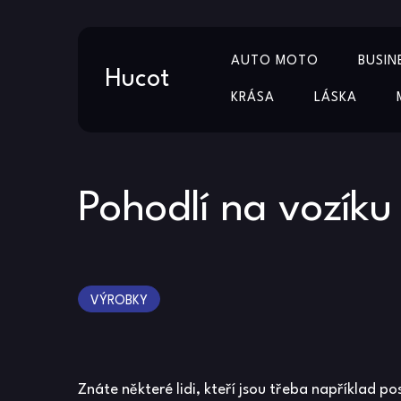
Skip
AUTO MOTO
BUSIN
to
Hucot
content
KRÁSA
LÁSKA
Pohodlí na vozíku
VÝROBKY
Znáte některé lidi, kteří jsou třeba například po