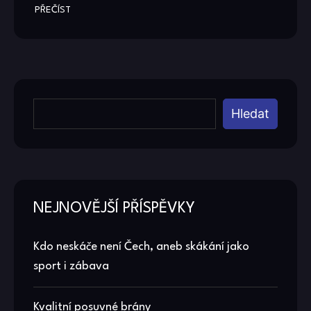
PŘEČÍST
Hledat
NEJNOVĚJŠÍ PŘÍSPĚVKY
Kdo neskáče není Čech, aneb skákání jako
sport i zábava
Kvalitní posuvné brány