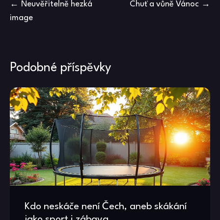
Navigace
Neuvěřitelně hezká
Chuť a vůně Vánoc
image
pro
příspěvek
Podobné příspěvky
Kdo neskáče není Čech, aneb skákání
jako sport i zábava