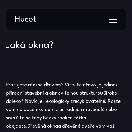
Skip
Hucot
to
content
Jaká okna?
Pracujete rádi se dřevem? Víte, že dřevo je jedinou
přírodní stavební a obnovitelnou strukturou široko
daleko? Navíc je i ekologicky zrecyklovatelné. Roste
vám na pozemku dům z přírodních materiálů nebo
srub? To se tedy bez
eurooken
těžko
obejdete.Dřevěná oknaa dřevěné dveře vám vaši