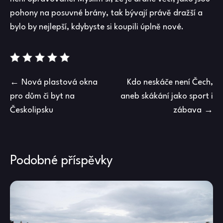
pohony na posuvné brány, tak bývají právě dražší a
bylo by nejlepší, kdybyste si koupili úplně nové.
Navigace
Nová plastová okna
Kdo neskáče není Čech,
pro dům či byt na
aneb skákání jako sport i
pro
Českolipsku
zábava
příspěvek
Podobné příspěvky