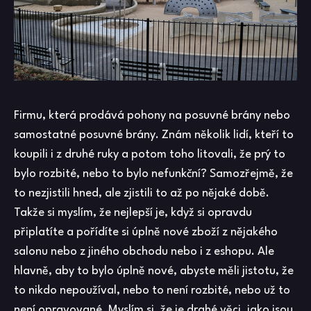
Firmu, která prodává pohony na posuvné brány nebo
samostatné posuvné brány. Znám několik lidí, kteří to
koupili i z druhé ruky a potom toho litovali, že prý to
bylo rozbité, nebo to bylo nefunkční? Samozřejmě, že
to nezjistili hned, ale zjistili to až po nějaké době.
Takže si myslím, že nejlepší je, když si opravdu
připlatíte a pořídíte si úplně nové zboží z nějakého
salonu nebo z jiného obchodu nebo i z eshopu. Ale
hlavně, aby to bylo úplně nové, abyste měli jistotu, že
to nikdo nepoužíval, nebo to není rozbité, nebo už to
není opravované. Myslím si, že je drahé věci, jako jsou