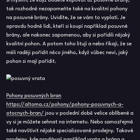
si myslím, že když budete kupovat už posuvné brány,
tak rozhodně nezapomeňte také na kvalitní pohony
na posuvné brány. Uvidíte, že se vám to vyplatí. Je
opravdu hodně lidí, kteří si koupí například posuvné
brány, ale nakonec zapomenou, aby si pořídili nějaký
kvalitní pohon. A potom toho litují a nebo říkají, že se
měli raději pořídit něco jiného, když vůbec neví, jaký
pohon si mají pořídit.
Pohony posuvných bran
https://altoma.cz/pohony/pohony-posuvnych-a-
otocnych-bran/
jsou v poslední době velice oblíbené a
vy si je můžete sehnat na internetu. Nebo samozřejmě
také navštívit nějaké specializované prodejny. Takové
prodejny, kde prodávají například vrata a brána a