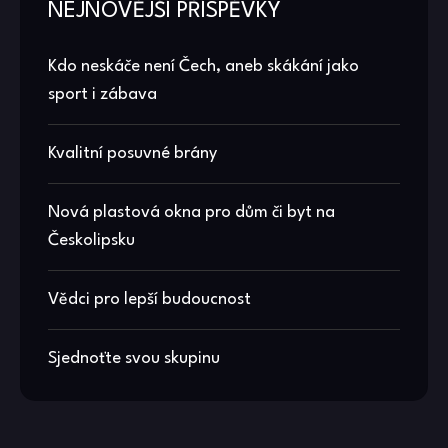
NEJNOVĚJŠÍ PŘÍSPĚVKY
Kdo neskáče není Čech, aneb skákání jako
sport i zábava
Kvalitní posuvné brány
Nová plastová okna pro dům či byt na
Českolipsku
Vědci pro lepší budoucnost
Sjednoťte svou skupinu