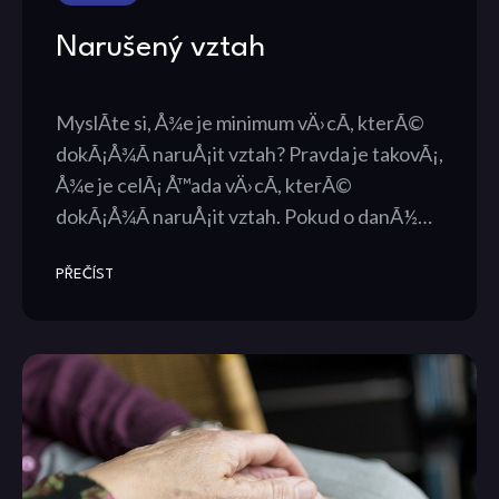
Narušený vztah
MyslÃ­te si, Å¾e je minimum vÄ›cÃ­, kterÃ©
dokÃ¡Å¾Ã­ naruÅ¡it vztah? Pravda je takovÃ¡,
Å¾e je celÃ¡ Å™ada vÄ›cÃ­, kterÃ©
dokÃ¡Å¾Ã­ naruÅ¡it vztah. Pokud o danÃ½…
PŘEČÍST