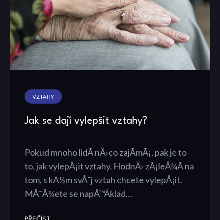
VZTAHY
Jak se dají vylepšit vztahy?
Pokud mnoho lidÃ­ nÄ›co zajÃ­mÃ¡, pak je to
to, jak vylepÅ¡it vztahy. HodnÄ› zÃ¡leÅ¾Ã­ na
tom, s kÃ½m svÅ¯j vztah chcete vylepÅ¡it.
MÅ¯Å¾ete se napÅ™Ã­klad…
PŘEČÍST