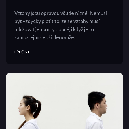
Vztahy jsou opravdu všude různé. Nemusí
být vždycky platit to, že se vztahy musí
udržovat jenom ty dobré, i když je to
samozřejmě lepší. Jenomže…
PŘEČÍST