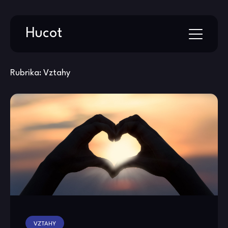
Skip
Hucot
to
content
Rubrika:
Vztahy
VZTAHY