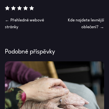
Navigace
Přehledné webové
Kde najdete levnější
stránky
oblečení?
pro
příspěvek
Podobné příspěvky