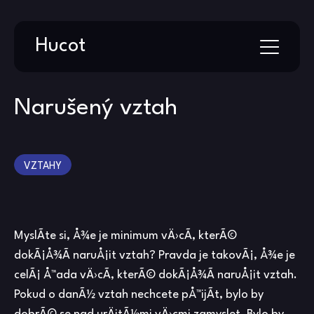
Skip
Hucot
to
content
Narušený vztah
VZTAHY
MyslÃ­te si, Å¾e je minimum vÄ›cÃ­, kterÃ©
dokÃ¡Å¾Ã­ naruÅ¡it vztah? Pravda je takovÃ¡, Å¾e je
celÃ¡ Å™ada vÄ›cÃ­, kterÃ© dokÃ¡Å¾Ã­ naruÅ¡it vztah.
Pokud o danÃ½ vztah nechcete pÅ™ijÃ­t, bylo by