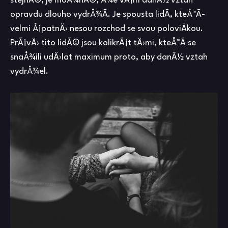
stejnÃ©, je moÅ¾nÃ©, Å¾e vÃ¡m danÃ½ vztah
opravdu dlouho vydrÅ¾Ã­. Je spousta lidÃ­, kteÅ™Ã­
velmi Å¡patnÄ› nesou rozchod se svou poloviÄkou.
PrÃ¡vÄ› tito lidÃ© jsou kolikrÃ¡t tÄ›mi, kteÅ™Ã­ se
snaÅ¾ili udÄ›lat maximum proto, aby danÃ½ vztah
vydrÅ¾el.