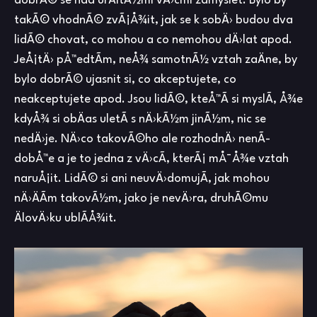
dobrÃ© se nad urÄitÃ½mi vÄ›cmi zamyslet. Bylo by
takÃ© vhodnÃ© zvÃ¡Å¾it, jak se k sobÄ› budou dva
lidÃ© chovat, co mohou a co nemohou dÄ›lat apod.
JeÅ¡tÄ› pÅ™edtÃ­m, neÅ¾ samotnÃ½ vztah zaÄne, by
bylo dobrÃ© ujasnit si, co akceptujete, co
neakceptujete apod. Jsou lidÃ©, kteÅ™Ã­ si myslÃ­, Å¾e
kdyÅ¾ si obÄas uletÃ­ s nÄ›kÃ½m jinÃ½m, nic se
nedÄ›je. NÄ›co takovÃ©ho ale rozhodnÄ› nenÃ­
dobÅ™e a je to jedna z vÄ›cÃ­, kterÃ¡ mÅ¯Å¾e vztah
naruÅ¡it. LidÃ© si ani neuvÄ›domujÃ­, jak mohou
nÄ›ÄÃ­m takovÃ½m, jako je nevÄ›ra, druhÃ©mu
ÄlovÄ›ku ublÃ­Å¾it.