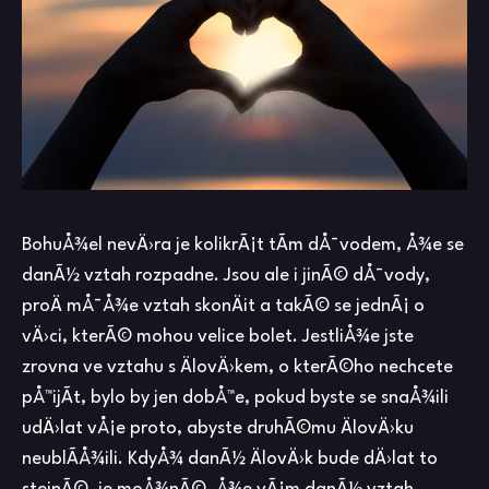
BohuÅ¾el nevÄ›ra je kolikrÃ¡t tÃ­m dÅ¯vodem, Å¾e se
danÃ½ vztah rozpadne. Jsou ale i jinÃ© dÅ¯vody,
proÄ mÅ¯Å¾e vztah skonÄit a takÃ© se jednÃ¡ o
vÄ›ci, kterÃ© mohou velice bolet. JestliÅ¾e jste
zrovna ve vztahu s ÄlovÄ›kem, o kterÃ©ho nechcete
pÅ™ijÃ­t, bylo by jen dobÅ™e, pokud byste se snaÅ¾ili
udÄ›lat vÅ¡e proto, abyste druhÃ©mu ÄlovÄ›ku
neublÃ­Å¾ili. KdyÅ¾ danÃ½ ÄlovÄ›k bude dÄ›lat to