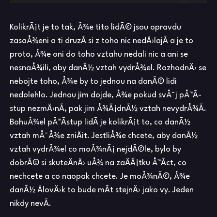
KolikrÃ¡t je to tak, Å¾e tito lidÃ© jsou opravdu
zasaÅ¾eni a ti druzÃ­ si z toho nic nedÄ›lajÃ­ a je to
proto, Å¾e oni do toho vztahu nedali nic a ani se
nesnaÅ¾ili, aby danÃ½ vztah vydrÅ¾el. RozhodnÄ› se
nebojte toho, Å¾e by to jednou na danÃ© lidi
nedolehlo. Jednou jim dojde, Å¾e pokud svÅ¯j pÅ™Ã­
stup nezmÄ›nÃ­, pak jim Å¾Ã¡dnÃ½ vztah nevydrÅ¾Ã­.
BohuÅ¾el pÅ™Ã­stup lidÃ­ je kolikrÃ¡t to, co danÃ½
vztah mÅ¯Å¾e zniÄit. JestliÅ¾e chcete, aby danÃ½
vztah vydrÅ¾el co moÅ¾nÃ¡ nejdÃ©le, bylo by
dobrÃ© si skuteÄnÄ› uÅ¾ na zaÄÃ¡tku Å™Ã­ct, co
nechcete a co naopak chcete. Je moÅ¾nÃ©, Å¾e
danÃ½ ÄlovÄ›k to bude mÃ­t stejnÄ› jako vy. Jeden
nikdy nevÃ­.