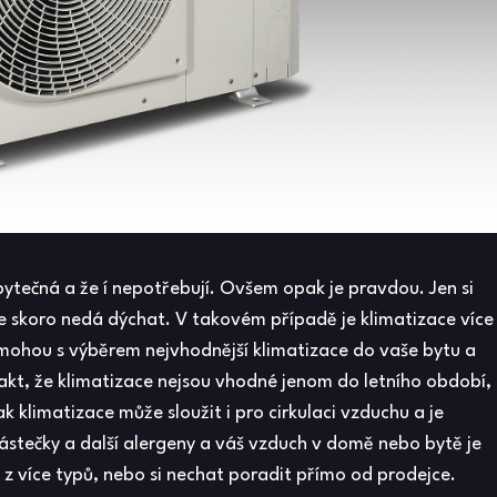
bytečná a že í nepotřebují. Ovšem opak je pravdou. Jen si
e skoro nedá dýchat. V takovém případě je klimatizace více
hou s výběrem nejvhodnější klimatizace do vaše bytu a
fakt, že klimatizace nejsou vhodné jenom do letního období,
ak klimatizace může sloužit i pro cirkulaci vzduchu a je
ástečky a další alergeny a váš vzduch v domě nebo bytě je
t z více typů, nebo si nechat poradit přímo od prodejce.