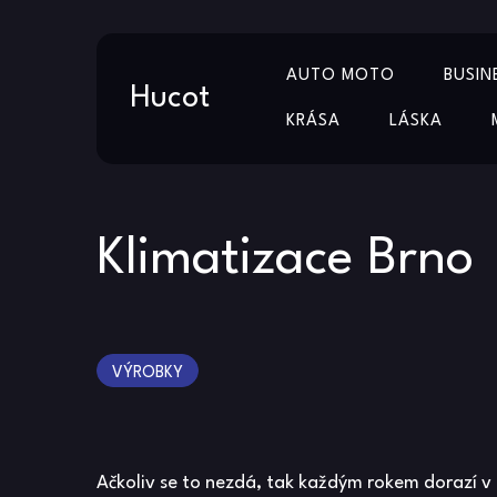
Skip
AUTO MOTO
BUSIN
to
Hucot
content
KRÁSA
LÁSKA
Klimatizace Brno
VÝROBKY
Ačkoliv se to nezdá, tak každým rokem dorazí v 