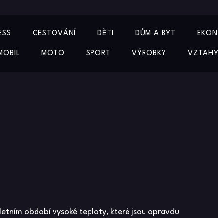
ESS
CESTOVÁNÍ
DĚTI
DŮM A BYT
EKON
MOBIL
MOTO
SPORT
VÝROBKY
VZTAH
letním období vysoké teploty, které jsou opravdu