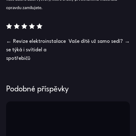
opravdu zamilujete.
Navigace
Revize elektroinstalace
Vaše dítě už samo sedí?
se týká i svítidel a
pro
spotřebičů
příspěvek
Podobné příspěvky