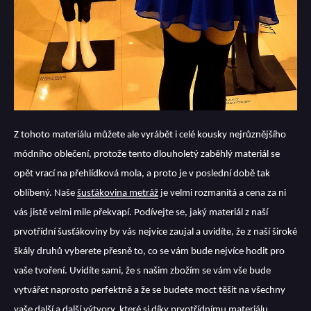
Z tohoto materiálu můžete ale vyrábět i celé kousky nejrůznějšího
módního oblečení, protože tento dlouholetý zaběhlý materiál se
opět vrací na přehlídková mola, a proto je v poslední době tak
oblíbený. Naše
šusťákovina metráž
je velmi rozmanitá a cena za ni
vás jistě velmi mile překvapí. Podívejte se, jaký materiál z naší
prvotřídní šusťákoviny by vás nejvíce zaujal a uvidíte, že z naší široké
škály druhů vyberete přesně to, co se vám bude nejvíce hodit pro
vaše tvoření. Uvidíte sami, že s našim zbožím se vám vše bude
vytvářet naprosto perfektně a že se budete moct těšit na všechny
vaše další a další výtvory, které si díky prvotřídnímu materiálu