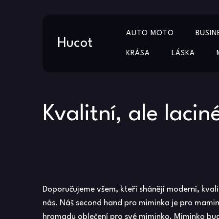
Skip
AUTO MOTO
BUSIN
to
Hucot
content
KRÁSA
LÁSKA
Kvalitní, ale laci
Doporučujeme všem, kteří shánějí moderní, kvalit
nás. Náš second hand pro miminka je pro mamin
hromadu oblečení pro své miminko. Miminko bude