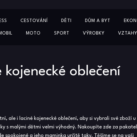
ESS
CESTOVÁNÍ
DĚTI
DŮM A BYT
EKON
MOBIL
MOTO
SPORT
VÝROBKY
VZTAH
né kojenecké oblečení
ní, ale i laciné
kojenecké oblečení
, aby si vybrali své zboží u
ky s malými dětmi velmi výhodný. Nakoupíte zde za pakatel
 spokojené a jeho maminka určitě taky. Těšíme se na vaši