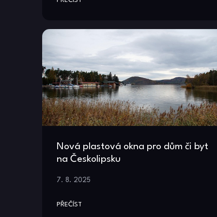
PŘEČÍST
Nová plastová okna pro dům či byt
na Českolipsku
7. 8. 2025
PŘEČÍST