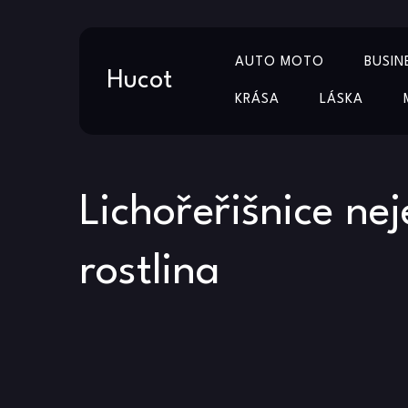
Skip
AUTO MOTO
BUSIN
to
Hucot
content
KRÁSA
LÁSKA
Lichořeřišnice ne
rostlina