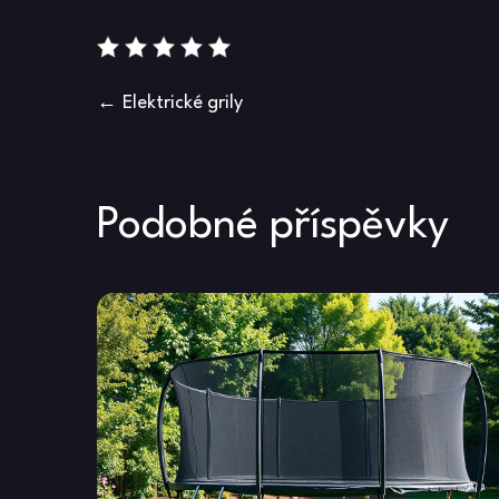
Navigace
Elektrické grily
pro
příspěvek
Podobné příspěvky