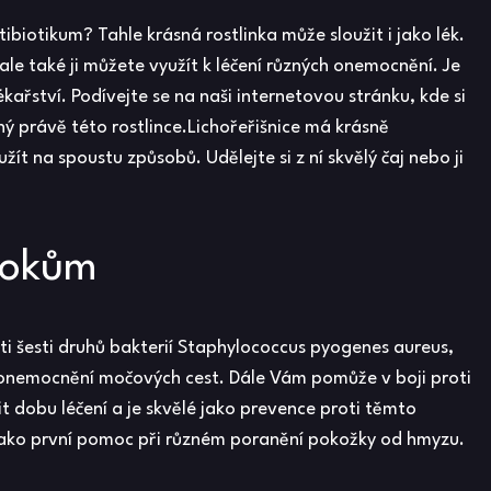
ibiotikum? Tahle krásná rostlinka může sloužit i jako lék.
le také ji můžete využít k léčení různých onemocnění. Je
kařství. Podívejte se na naši internetovou stránku, kde si
ý právě této rostlince.
Lichořeřišnice
má krásně
žít na spoustu způsobů. Udělejte si z ní skvělý čaj nebo ji
okokům
eti šesti druhů bakterií Staphylococcus pyogenes aureus,
 onemocnění močových cest. Dále Vám pomůže v boji proti
it dobu léčení a je skvělé jako prevence proti těmto
í jako první pomoc při různém poranění pokožky od hmyzu.