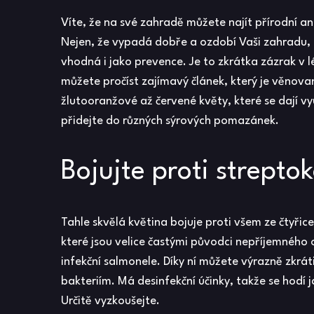
Víte, že na své zahradě můžete najít přírodní ant
Nejen, že vypadá dobře a ozdobí Vaši zahradu, a
vhodná i jako prevence. Je to zkrátka zázrak v lé
můžete pročíst zajímavý článek, který je věnovan
žlutooranžové až červené květy, které se dají vyu
přidejte do různých sýrových pomazánek.
Bojujte proti strept
Tahle skvělá květina bojuje proti všem ze čtyřic
které jsou velice častými původci nepříjemného
infekční salmonele. Díky ní můžete výrazně zkrát
bakteriím. Má desinfekční účinky, takže se hod
Určitě vyzkoušejte.