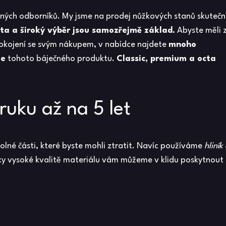
ečných odborníků. My jsme na
prodej nůžkových stanů
skutečn
ita a široký výběr jsou samozřejmě základ.
Abyste měli 
spokojení se svým nákupem, v nabídce najdete
mnoho
ze
tohoto báječného produktu.
Classic, premium a octa
uku až na 5 let
lné části, které byste mohli ztratit. Navíc používáme
hliník
 díky vysoké kvalitě materiálu vám můžeme v klidu poskytnout