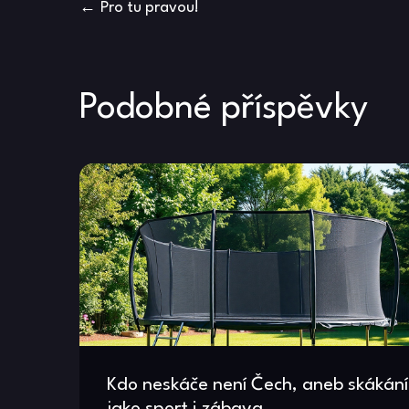
Navigace
Pro tu pravou!
pro
příspěvek
Podobné příspěvky
Kdo neskáče není Čech, aneb skákání
jako sport i zábava