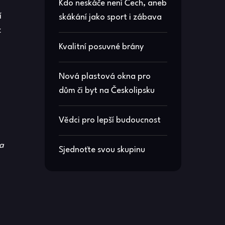
Kdo neskáče není Čech, aneb
í
skákání jako sport i zábava
z
Kvalitní posuvné brány
Nová plastová okna pro
dům či byt na Českolipsku
Vědci pro lepší budoucnost
 a
Sjednoťte svou skupinu