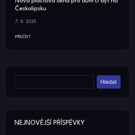
Nová plastová okna pro dům či byt na
Českolipsku
7. 8. 2025
PŘEČÍST
Hledat
NEJNOVĚJŠÍ PŘÍSPĚVKY