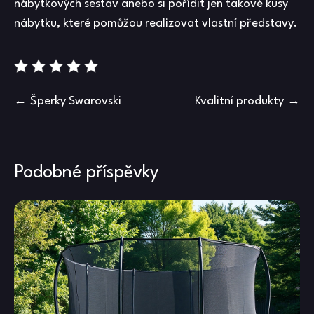
nábytkových sestav anebo si pořídit jen takové kusy
nábytku, které pomůžou realizovat vlastní představy.
Navigace
Šperky Swarovski
Kvalitní produkty
pro
příspěvek
Podobné příspěvky