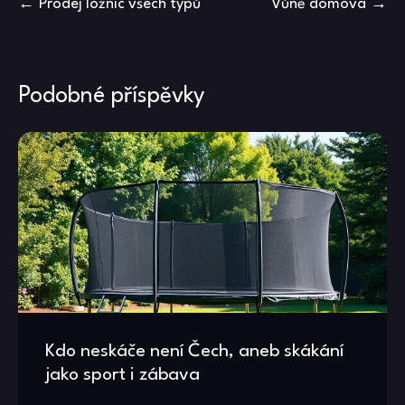
Navigace
Prodej ložnic všech typů
Vůně domova
pro
příspěvek
Podobné příspěvky
Kdo neskáče není Čech, aneb skákání
jako sport i zábava