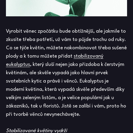
Vyrobit věnec zpočátku bude obtížnější, ale jakmile to
zkusíte třeba potřetí, už vám to půjde trochu od ruky.
Co se týče květin, můžete nakombinovat třeba sušené
plody a k tomu můžete přidat
stabilizovaný
eukalyptus
, který sluší nejen jako přizdoba k čerstvým
květinám, ale skvěle vypadá jako hlavní prvek
svatebních kytic a právě i věnců. Eukalyptus je
moderní květina, která vypadá skvěle především díky
velkým zeleným listům, a je velice populární jak u
zákazníků, tak u floristů. Jistě se zalíbí i vám, proto ho
při tvorbě věnců nevynechávejte.
Stabilizované květiny vydrží