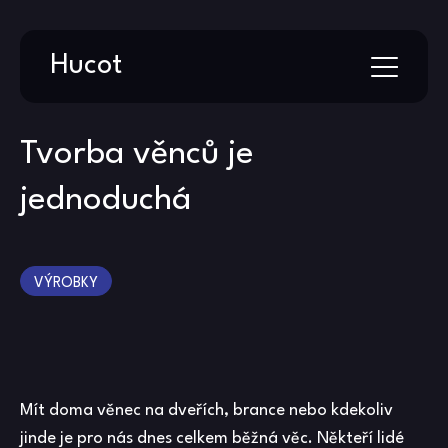
Skip
Hucot
to
content
Tvorba věnců je
jednoduchá
VÝROBKY
Mít doma věnec na dveřích, brance nebo kdekoliv
jinde je pro nás dnes celkem běžná věc. Někteří lidé