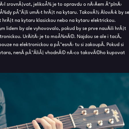
›l srovnÃ¡vat, jelikoÅ¾ je to opravdu o nÄ›Äem ÃºplnÄ›
vÅ¾dy pÅ™Ã¡li umÄ›t hrÃ¡t na kytaru. TakovÃ½ ÄlovÄ›k by s
t hrÃ¡t na kytaru klasickou nebo na kytaru elektrickou.
 lidem by ale vyhovovalo, pokud by se prve nauÄili hrÃ¡t
ronickou. UrÄitÄ› je to moÅ¾nÃ©. Najdou se ale i tacÃ­,
pouze na elektronickou a pÅ™esnÄ› tu si zakoupÃ­. Pokud si
kytara, nenÃ­ pÅ™Ã­liÅ¡ vhodnÃ© nÄ›co takovÃ©ho kupovat