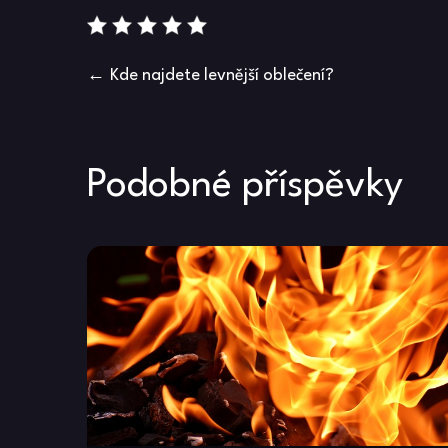
Navigace
Kde najdete levnější oblečení?
pro
příspěvek
Podobné příspěvky