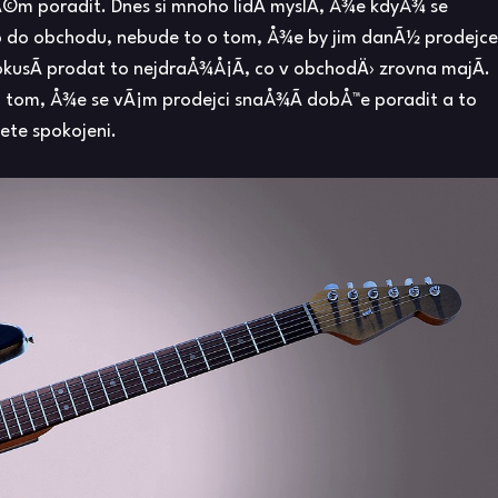
©m poradit. Dnes si mnoho lidÃ­ myslÃ­, Å¾e kdyÅ¾ se
 do obchodu, nebude to o tom, Å¾e by jim danÃ½ prodejce
pokusÃ­ prodat to nejdraÅ¾Å¡Ã­, co v obchodÄ› zrovna majÃ­.
o tom, Å¾e se vÃ¡m prodejci snaÅ¾Ã­ dobÅ™e poradit a to
ete spokojeni.