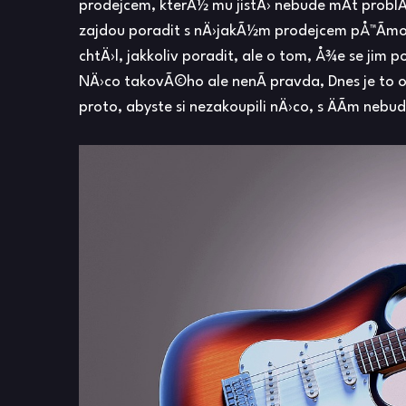
prodejcem, kterÃ½ mu jistÄ› nebude mÃ­t problÃ
zajdou poradit s nÄ›jakÃ½m prodejcem pÅ™Ã­mo
chtÄ›l, jakkoliv poradit, ale o tom, Å¾e se jim 
NÄ›co takovÃ©ho ale nenÃ­ pravda, Dnes je to 
proto, abyste si nezakoupili nÄ›co, s ÄÃ­m nebud