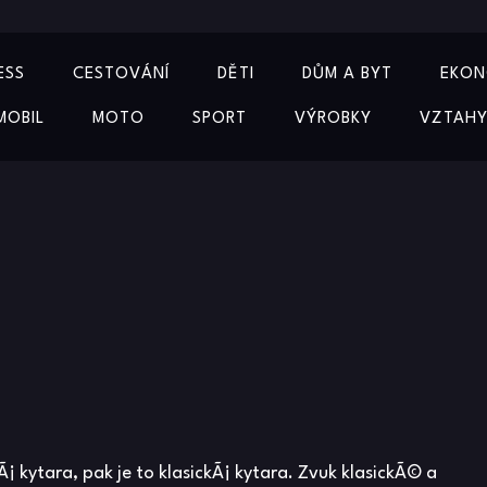
ESS
CESTOVÁNÍ
DĚTI
DŮM A BYT
EKON
MOBIL
MOTO
SPORT
VÝROBKY
VZTAH
¡ kytara, pak je to klasickÃ¡ kytara. Zvuk klasickÃ© a