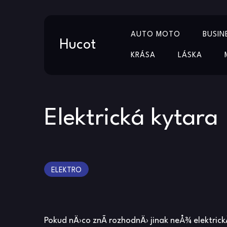
Skip
AUTO MOTO
BUSIN
to
Hucot
content
KRÁSA
LÁSKA
Elektrická kytara
ELEKTRO
Pokud nÄ›co znÃ­ rozhodnÄ› jinak neÅ¾ elektrickÃ