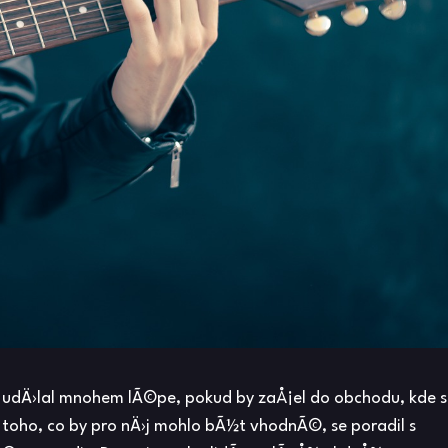
 udÄ›lal mnohem lÃ©pe, pokud by zaÅ¡el do obchodu, kde s
 toho, co by pro nÄ›j mohlo bÃ½t vhodnÃ©, se poradil s