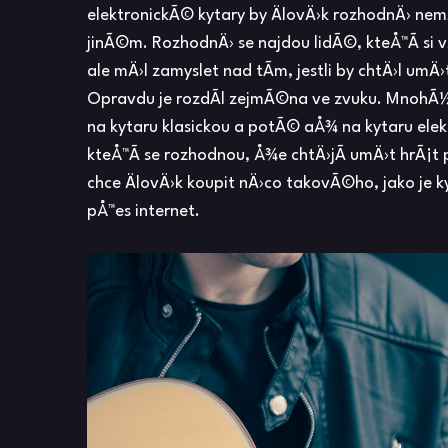
elektronickÃ© kytary by ÄlovÄ›k rozhodnÄ› nemÄ
jinÃ©m. RozhodnÄ› se najdou lidÃ©, kteÅ™Ã­ si 
ale mÄ›l zamyslet nad tÃ­m, jestli by chtÄ›l umÄ›
Opravdu je rozdÃ­l zejmÃ©na ve zvuku. MnohÃ½m
na kytaru klasickou a potÃ© aÅ¾ na kytaru elekt
kteÅ™Ã­ se rozhodnou, Å¾e chtÄ›jÃ­ umÄ›t hrÃ¡t 
chce ÄlovÄ›k koupit nÄ›co takovÃ©ho, jako je 
pÅ™es internet.