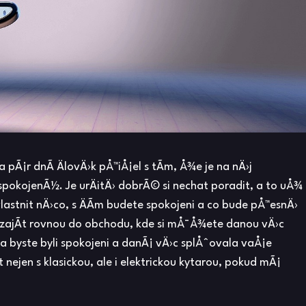
 pÃ¡r dnÃ­ ÄlovÄ›k pÅ™iÅ¡el s tÃ­m, Å¾e je na nÄ›j
 spokojenÃ½. Je urÄitÄ› dobrÃ© si nechat poradit, a to uÅ¾
astnit nÄ›co, s ÄÃ­m budete spokojeni a co bude pÅ™esnÄ›
­ zajÃ­t rovnou do obchodu, kde si mÅ¯Å¾ete danou vÄ›c
da byste byli spokojeni a danÃ¡ vÄ›c splÅˆovala vaÅ¡e
ejen s klasickou, ale i elektrickou kytarou, pokud mÃ¡