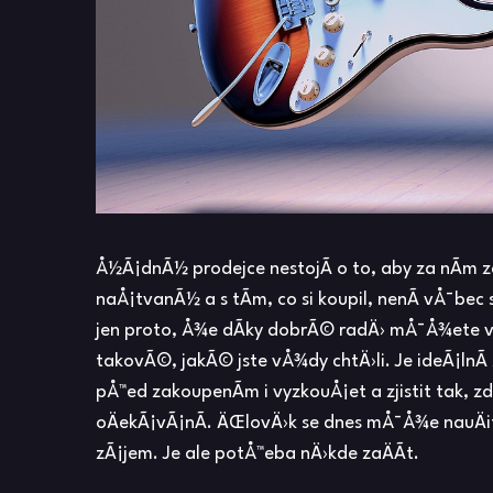
Å½Ã¡dnÃ½ prodejce nestojÃ­ o to, aby za nÃ­m za
naÅ¡tvanÃ½ a s tÃ­m, co si koupil, nenÃ­ vÅ¯bec
jen proto, Å¾e dÃ­ky dobrÃ© radÄ› mÅ¯Å¾ete vl
takovÃ©, jakÃ© jste vÅ¾dy chtÄ›li. Je ideÃ¡lnÃ
pÅ™ed zakoupenÃ­m i vyzkouÅ¡et a zjistit tak, z
oÄekÃ¡vÃ¡nÃ­. ÄŒlovÄ›k se dnes mÅ¯Å¾e nauÄit n
zÃ¡jem. Je ale potÅ™eba nÄ›kde zaÄÃ­t.