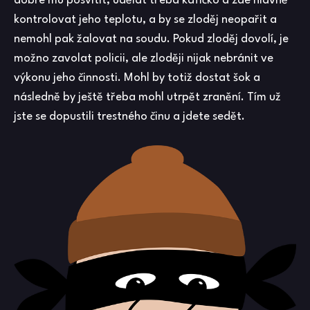
dobré mu posvítit, udělat třeba kafíčko a zde hlavně
kontrolovat jeho teplotu, a by se zloděj neopařit a
nemohl pak žalovat na soudu. Pokud zloděj dovolí, je
možno zavolat policii, ale zloději nijak nebránit ve
výkonu jeho činnosti. Mohl by totiž dostat šok a
následně by ještě třeba mohl utrpět zranění. Tím už
jste se dopustili trestného činu a jdete sedět.