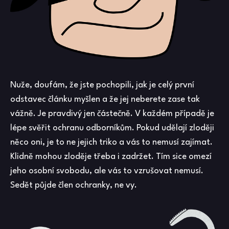
Nuže, doufám, že jste pochopili, jak je celý první
odstavec článku myšlen a že jej neberete zase tak
vážně. Je pravdivý jen částečně. V každém případě je
lépe svěřit ochranu odborníkům. Pokud udělají zloději
něco oni, je to ne jejich triko a vás to nemusí zajímat.
Klidně mohou zloděje třeba i zadržet. Tím sice omezí
jeho osobní svobodu, ale vás to vzrušovat nemusí.
Sedět půjde člen ochranky, ne vy.