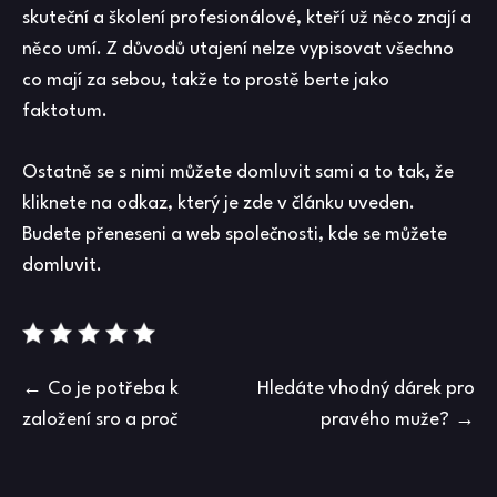
skuteční a školení profesionálové, kteří už něco znají a
něco umí. Z důvodů utajení nelze vypisovat všechno
co mají za sebou, takže to prostě berte jako
faktotum.
Ostatně se s nimi můžete domluvit sami a to tak, že
kliknete na odkaz, který je zde v článku uveden.
Budete přeneseni a web společnosti, kde se můžete
domluvit.
Navigace
Co je potřeba k
Hledáte vhodný dárek pro
založení sro a proč
pravého muže?
pro
příspěvek