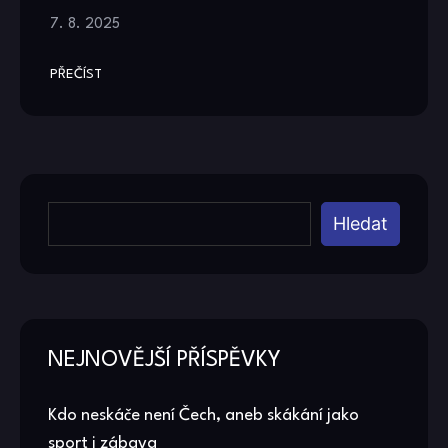
7. 8. 2025
PŘEČÍST
Hledat
NEJNOVĚJŠÍ PŘÍSPĚVKY
Kdo neskáče není Čech, aneb skákání jako
sport i zábava