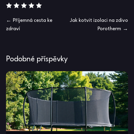
Navigace
Příjemná cesta ke
Jak kotvit izolaci na zdivo
zdraví
Porotherm
pro
příspěvek
Podobné příspěvky