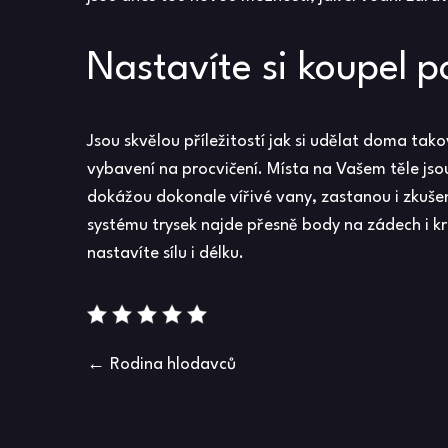
Nastavíte si koupel p
Jsou skvělou příležitostí jak si udělat doma tak
vybavení na procvičení. Místa na Vašem těle js
dokážou dokonale vířivé vany, zastanou i zkušen
systému trysek najde přesně body na zádech i kr
nastavíte sílu i délku.
Navigace
Rodina hlodavců
pro