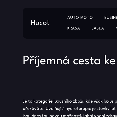
Skip
AUTO MOTO
BUSIN
to
Hucot
content
KRÁSA
LÁSKA
Příjemná cesta ke
Je to kategorie luxusního zboží, kde však luxus p
očekáváte. Uvolňující hydroterapie je stovky le
jsou dnes tou novou možností, jak si vodní zdr