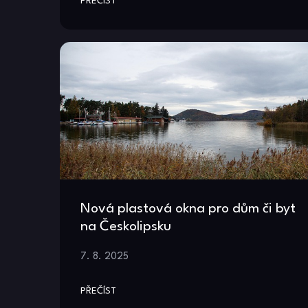
PŘEČÍST
Nová plastová okna pro dům či byt
na Českolipsku
7. 8. 2025
PŘEČÍST