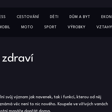
ESS
CESTOVÁNÍ
DĚTI
DŮM A BYT
EKON
MOBIL
MOTO
SPORT
VÝROBKY
VZTAH
 zdraví
lní svůj význam jak navenek, tak i funkcí, kterou od něj
t známá věc není to nic nového. Koupele ve
vířivých vanách
avotní masáže dopřát doma.