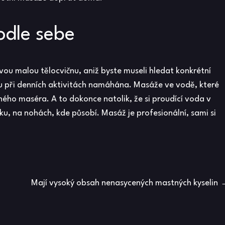
odle sebe
ovou malou tělocvičnu, aniž byste museli hledat konkrétní
ou při denních aktivitách namáhána. Masáže ve vodě, které
ého maséra. A to dokonce natolik, že si proudící voda v
ku, na nohách, kde působí. Masáž je profesionální, sami si
Mají vysoký obsah nenasycených mastných kyselin