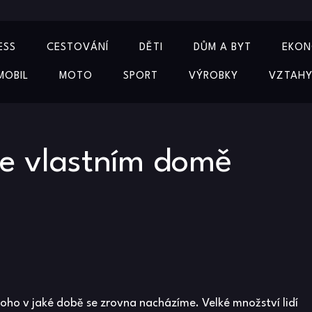
ESS
CESTOVÁNÍ
DĚTI
DŮM A BYT
EKON
MOBIL
MOTO
SPORT
VÝROBKY
VZTAH
ve vlastním domě
ho v jaké době se zrovna nacházíme. Velké množství lidí