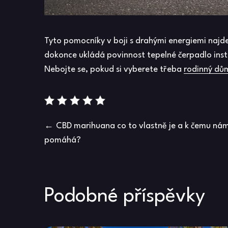
Tyto pomocníky v boji s drahými energiemi najd
dokonce ukládá povinnost tepelné čerpadlo inst
Nebojte se, pokud si vyberete třeba
rodinný dům
Navigace
CBD marihuana co to vlastně je a k čemu ná
pomáhá?
pro
příspěvek
Podobné příspěvky