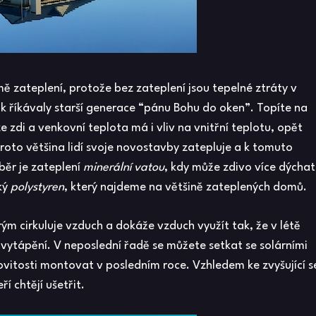
ě zateplení, protože bez zateplení jsou tepelné ztráty v
k říkávaly starší generace “pánu Bohu do oken”. Topíte na
 zdi a venkovní teplota má i vliv na vnitřní teplotu, opět
roto většina lidí svoje novostavby zatepluje a k tomuto
ýběr je zateplení
minerální vatou
, kdy může zdivo více dýchat
cký
polystyren
, který najdeme na většině zateplených domů.
ým cirkuluje vzduch a dokáže vzduch využít tak, že v létě
vytápění. V neposlední řadě se můžete setkat se solárními
movitosti montovat v posledním roce. Vzhledem ke zvyšující s
ří chtějí ušetřit.