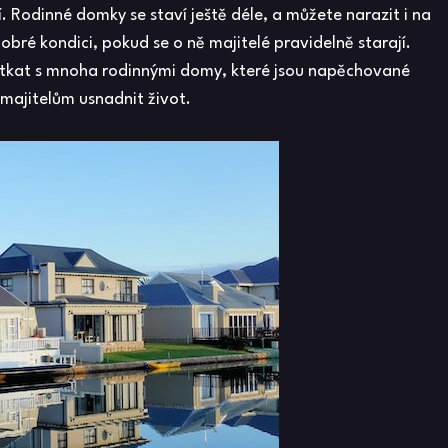
ší. Rodinné domky se staví ještě déle, a můžete narazit i na
obré kondici, pokud se o ně majitelé pravidelně starají.
setkat s mnoha rodinnými domy, které jsou napěchované
h majitelům usnadnit život.