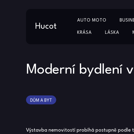
Skip
AUTO MOTO
BUSIN
to
Hucot
content
KRÁSA
LÁSKA
Moderní bydlení 
DŮM A BYT
Výstavba nemovitostí probíhá postupně podle to