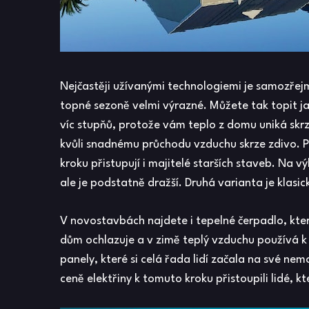
Nejčastěji užívanými technologiemi je samozřejm
topné sezoně velmi výrazné. Můžete tak topit ja
víc stupňů, protože vám teplo z domu uniká skrze
kvůli snadnému průchodu vzduchu skrze zdivo. P
kroku přistupují i majitelé starších staveb. Na v
ale je podstatně dražší. Druhá varianta je klasi
V novostavbách najdete i tepelné čerpadlo, kter
dům ochlazuje a v zimě teplý vzduchu používá k 
panely, které si celá řada lidí začala na své ne
ceně elektřiny k tomuto kroku přistoupili lidé, kte