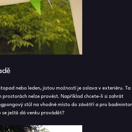
adě
topad nebo leden, jistou možností je oslava v exteriéru. Ta
 prostorách nelze provést. Například chcete-li si zahrát
pingpongový stůl na vhodné místo do závětří a pro badminto
o se ještě dá venku provádět?