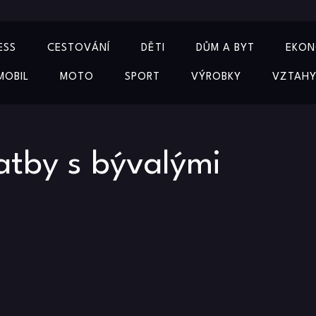
ESS
CESTOVÁNÍ
DĚTI
DŮM A BYT
EKON
MOBIL
MOTO
SPORT
VÝROBKY
VZTAH
atby s bývalými