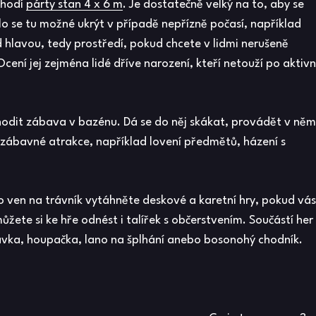
 hodí
párty stan 4 x 6 m
. Je dostatečně velký na to, aby se
lo se tu možné ukrýt v případě nepřízně počasí, například
 hlavou, tedy prostředí, pokud chcete v lidmi nerušeně
cení jej zejména lidé dříve narození, kteří netouží po aktivn
hodit zábava v bazénu. Dá se do něj skákat, provádět v něm
zábavné atrakce, například lovení předmětů, házení s
bo ven na trávník vytáhněte deskové a karetní hry, pokud vás
můžete si ke hře odnést i talířek s občerstvením. Součástí her
uzavka, houpačka, lano na šplhání anebo bosonohý chodník.