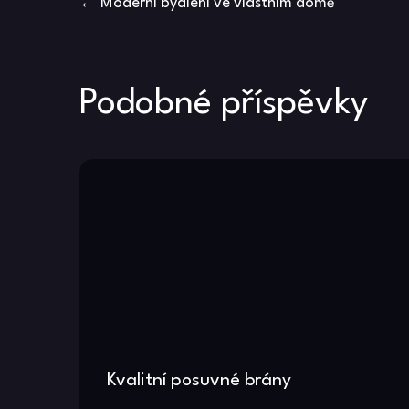
Navigace
Moderní bydlení ve vlastním domě
pro
příspěvek
Podobné příspěvky
Kvalitní posuvné brány