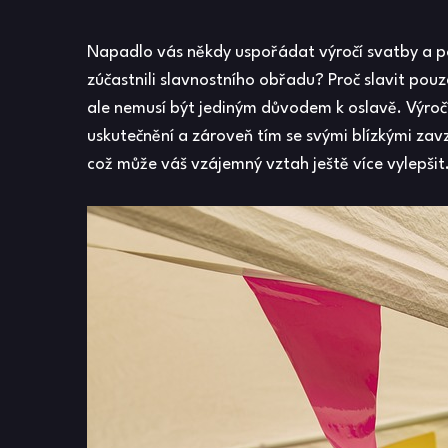
Napadlo vás někdy uspořádat výročí svatby a po
zúčastnili slavnostního obřadu? Proč slavit pou
ale nemusí být jediným důvodem k oslavě. Výročí 
uskutečnění a zároveň tím se svými blízkými za
což může váš vzájemný vztah ještě více vylepšit