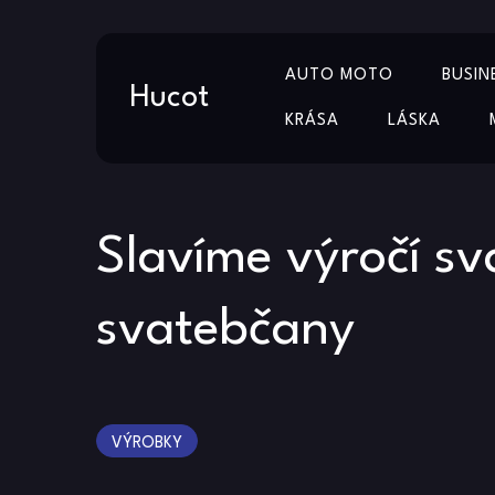
Skip
AUTO MOTO
BUSIN
to
Hucot
content
KRÁSA
LÁSKA
Slavíme výročí sv
svatebčany
VÝROBKY