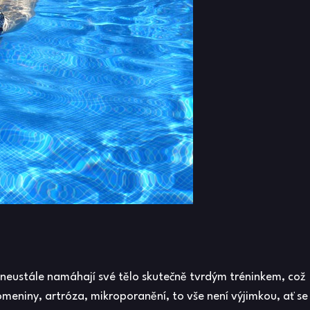
ě neustále namáhají své tělo skutečně tvrdým tréninkem, což
meniny, artróza, mikroporanění, to vše není výjimkou, ať se