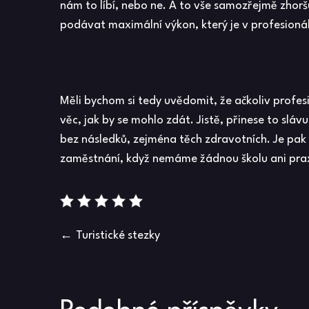
nám to líbí, nebo ne. A to vše samozřejmě zhorš
podávat maximální výkon, který je v profesion
Měli bychom si tedy uvědomit, že ačkoliv profesi
věc, jak by se mohlo zdát. Jistě, přinese to slá
bez následků, zejména těch zdravotních. Je pak
zaměstnání, když nemáme žádnou školu ani praxi.
Navigace
Turistické stezky
pro