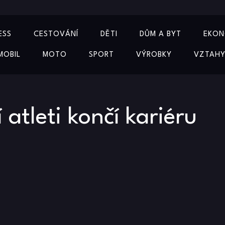
ESS
CESTOVÁNÍ
DĚTI
DŮM A BYT
EKON
MOBIL
MOTO
SPORT
VÝROBKY
VZTAH
 atleti končí kariéru