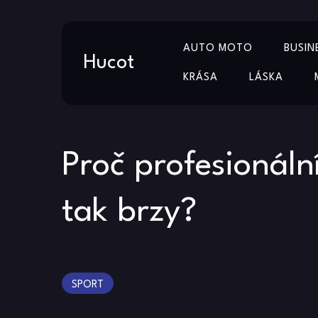
Skip
AUTO MOTO
BUSIN
to
Hucot
content
KRÁSA
LÁSKA
Proč profesionální
tak brzy?
SPORT