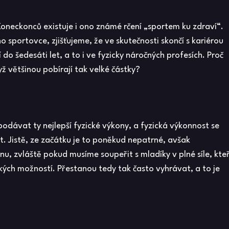
. Koneckonců existuje i ono známé rčení „sportem ku zdraví“.
 sportovce, zjišťujeme, že ve skutečnosti skončí s kariérou
jí do šedesáti let, a to i ve fyzicky náročných profesích. Proč
yž většinou pobírají tak velké částky?
podávat ty nejlepší fyzické výkony, a fyzická výkonnost se
t. Jistě, ze začátku je to poněkud nepatrné, avšak
nu, zvláště pokud musíme soupeřit s mladíky v plné síle, kteř
ckých možností. Přestanou tedy tak často vyhrávat, a to je