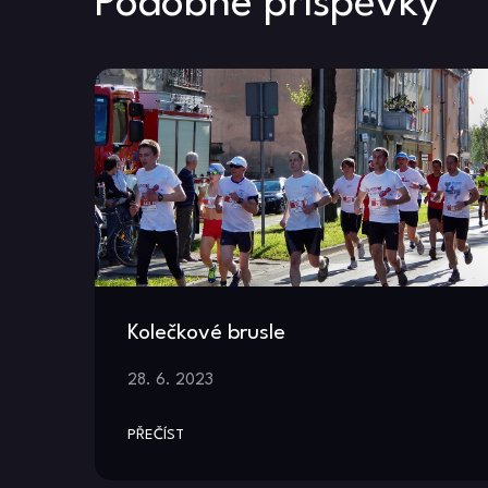
příspěvek
Podobné příspěvky
Kolečkové brusle
28. 6. 2023
PŘEČÍST