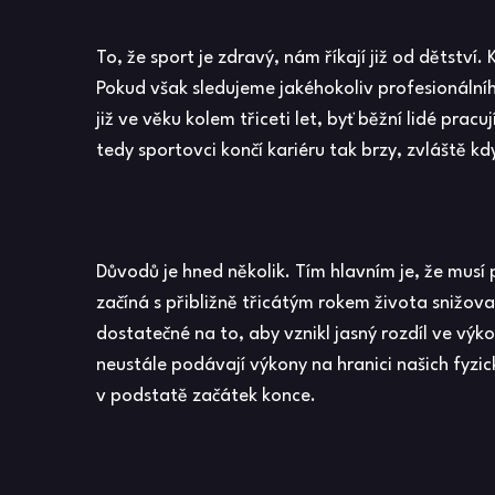
To, že sport je zdravý, nám říkají již od dětství
Pokud však sledujeme jakéhokoliv profesionálního
již ve věku kolem třiceti let, byť běžní lidé pracu
tedy sportovci končí kariéru tak brzy, zvláště kd
Důvodů je hned několik. Tím hlavním je, že musí 
začíná s přibližně třicátým rokem života snižova
dostatečné na to, aby vznikl jasný rozdíl ve výko
neustále podávají výkony na hranici našich fyzi
v podstatě začátek konce.