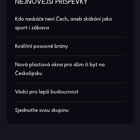
NEJNOVĚJŠÍ PŘÍSPĚVKY
Kdo neskáče není Čech, aneb skákání jako
sport i zábava
Kvalitní posuvné brány
Nová plastová okna pro dům či byt na
Českolipsku
Vědci pro lepší budoucnost
Sjednoťte svou skupinu