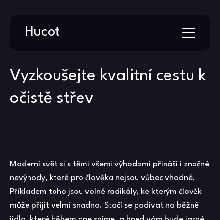
Skip
Hucot
to
content
Vyzkoušejte kvalitní cestu k
očistě střev
Moderní svět si s těmi všemi výhodami přináší i značné
nevýhody, které pro člověka nejsou vůbec vhodné.
Příkladem toho jsou volné radikály, ke kterým člověk
může přijít velmi snadno. Stačí se podívat na běžné
jídlo, které během dne sníme, a hned vám bude jasné,