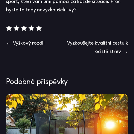
sport, kteří vám umí pomoci za každé situace. Proč
byste to tedy nevyzkoušeli i vy?
Navigace
Výškový rozdíl
Vyzkoušejte kvalitní cestu k
očistě střev
pro
příspěvek
Podobné příspěvky