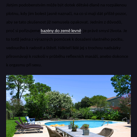
Jistým podobenstvím může být dotek dětské dlaně na rozpálenou
plotnu, kdy jim bolest jasně naznačí, na co si mají dát příště pozor,
aby se tato zkušenost již nemusela opakovat.
Jedním z důvodů,
proč si pořizujeme
bazény do země levně
, je právě smysl života. Je
to totiž jedna z výrazných pomůcek k dosažení slastného pocitu,
vedoucího k radosti a štěstí. Někteří lidé jej s trochou nadsázky
přirovnávají k rozkoši v průběhu reflexních masáží, anebo dokonce
k orgasmu při sexu.