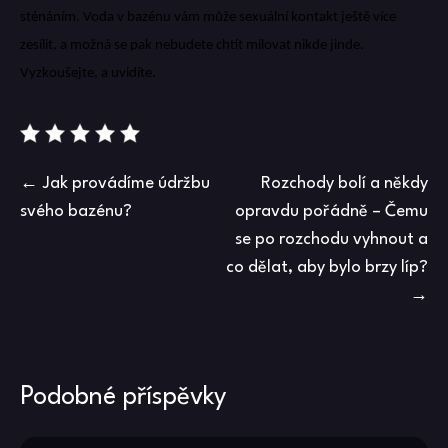
sténáním. Voda v bazénu vám může sexuální kontakt ještě více
zesílit, a možná se pak nebudete chtít milovat nikde jinde.
Vyzkoušejte, a uvidíte.
Navigace
Jak provádíme údržbu
Rozchody bolí a někdy
svého bazénu?
opravdu pořádně – Čemu
pro
se po rozchodu vyhnout a
příspěvek
co dělat, aby bylo brzy líp?
Podobné příspěvky