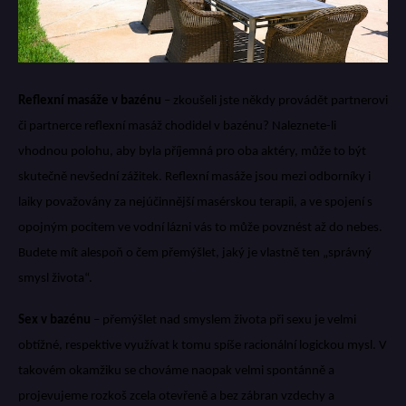
Reflexní masáže v bazénu
– zkoušeli jste někdy provádět partnerovi
či partnerce reflexní masáž chodidel v bazénu? Naleznete-li
vhodnou polohu, aby byla příjemná pro oba aktéry, může to být
skutečně nevšední zážitek. Reflexní masáže jsou mezi odborníky i
laiky považovány za nejúčinnější masérskou terapii, a ve spojení s
opojným pocitem ve vodní lázni vás to může povznést až do nebes.
Budete mít alespoň o čem přemýšlet, jaký je vlastně ten „správný
smysl života“.
Sex v bazénu
– přemýšlet nad smyslem života při sexu je velmi
obtížné, respektive využívat k tomu spíše racionální logickou mysl. V
takovém okamžiku se chováme naopak velmi spontánně a
projevujeme rozkoš zcela otevřeně a bez zábran vzdechy a