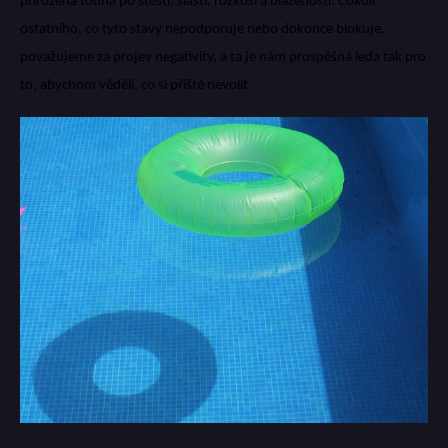
přirozená touha po štěstí, slasti, rozkoši a blaženosti. Cokoli
ostatního, co tyto stavy nepodporuje nebo dokonce blokuje,
považujeme za projev negativity, a ta je nám prospěšná leda tak pro
to, abychom věděli, co si příště nevolit.